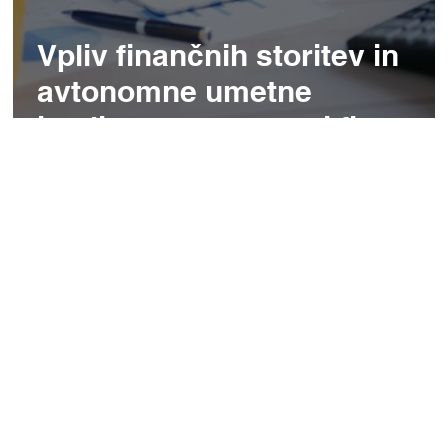
Vpliv finančnih storitev in
avtonomne umetne
inteligence na razvoj fintech
sistemov v letu 2026