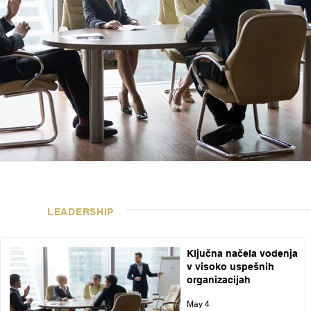
LEADERSHIP
Ključna načela vodenja
v visoko uspešnih
organizacijah
May 4