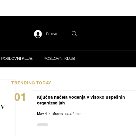
Prijava
POSLOVNI KLUB
POSLOVNI KLUB
TRENDING TODAY
01
Ključna načela vodenja v visoko uspešnih
organizacijah
 v
May 4
Branje traja 4 min