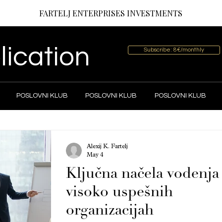
FARTELJ ENTERPRISES INVESTMENTS
lication
Subscribe: 8€/monthly
POSLOVNI KLUB
POSLOVNI KLUB
POSLOVNI KLUB
Alexij K. Fartelj
May 4
Ključna načela vodenja
visoko uspešnih
organizacijah