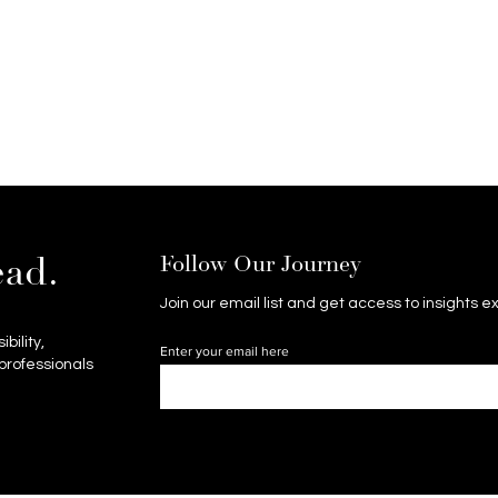
Follow Our Journey
ead.
Join our email list and get access to insights 
bility,
Enter your email here
professionals