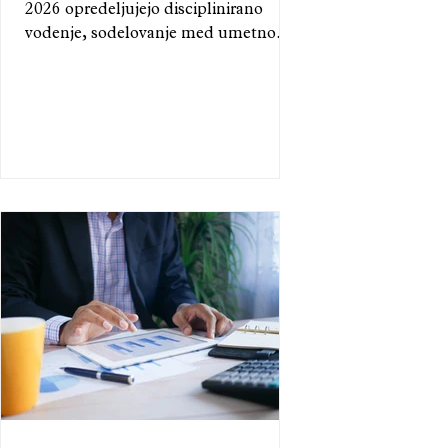
2026 opredeljujejo disciplinirano
vodenje, sodelovanje med umetno
inteligenco in človekom ter močna
vključenost ESG načel. Strukturirani
pristopi, operativna učinkovitost in
jasna usmerjenost v namen
omogočajo stabilno rast, večjo
dobičkonosnost in odpornost ob
regulativnih pritiskih ter globalni
gospodarski negotovosti.