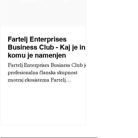
Fartelj Enterprises
Business Club - Kaj je in
komu je namenjen
Fartelj Enterprises Business Club je
profesionalna članska skupnost
znotraj ekosistema Fartelj
Enterprises, povezana s Fartelj
Publication. Omogoča strukturirano
okolje za mreženje, izmenjavo znanja
in sodelovanje med ustanovitelji,
strokovnjaki, raziskovalci, vlagatelji in
institucijami.