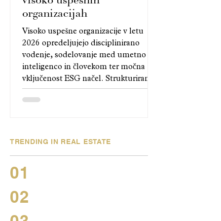
visoko uspešnih
organizacijah
Visoko uspešne organizacije v letu
2026 opredeljujejo disciplinirano
vodenje, sodelovanje med umetno
inteligenco in človekom ter močna
vključenost ESG načel. Strukturirani
pristopi, operativna učinkovitost in
jasna usmerjenost v namen
omogočajo stabilno rast, večjo
dobičkonosnost in odpornost ob
regulativnih pritiskih ter globalni
TRENDING IN REAL ESTATE
gospodarski negotovosti.
01
02