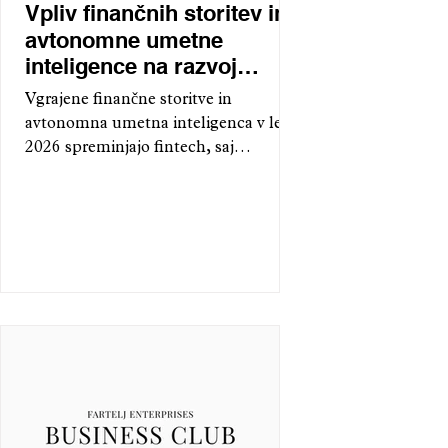
Vpliv finančnih storitev in
avtonomne umetne
inteligence na razvoj
fintech sistemov v letu
Vgrajene finančne storitve in
2026
avtonomna umetna inteligenca v letu
2026 spreminjajo fintech, saj
omogočajo finančne storitve v
realnem času prek API-jev znotraj
digitalnih platform. Odločanje z
uporabo UI izboljšuje učinkovitost,
zmanjšuje goljufije in povečuje
stabilnost, medtem ko regulativa
pospešuje uvajanje v Evropi in
globalno.