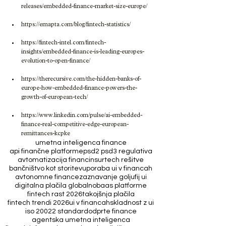
releases/embedded-finance-market-size-europe/
https://emapta.com/blog/fintech-statistics/
https://fintech-intel.com/fintech-
insights/embedded-finance-is-leading-europes-
evolution-to-open-finance/
https://therecursive.com/the-hidden-banks-of-
europe-how-embedded-finance-powers-the-
growth-of-european-tech/
https://www.linkedin.com/pulse/ai-embedded-
finance-real-competitive-edge-european-
remittances-kcpke
umetna inteligenca finance
api finančne platforme
psd2 psd3 regulativa
avtomatizacija financ
insurtech rešitve
bančništvo kot storitev
uporaba ui v financah
avtonomne finance
zaznavanje goljufij ui
digitalna plačila globalno
baas platforme
fintech rast 2026
takojšnja plačila
fintech trendi 2026
ui v financah
skladnost z ui
iso 20022 standard
odprte finance
agentska umetna inteligenca