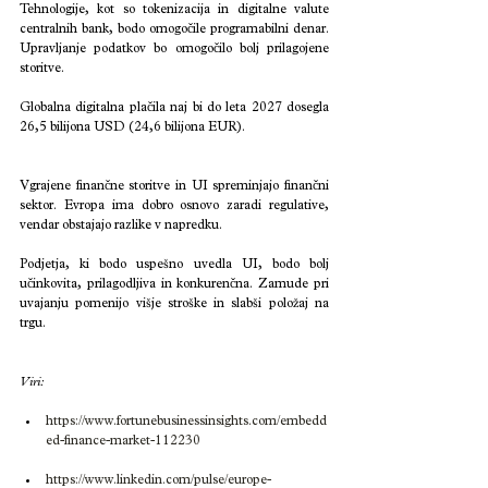
Tehnologije, kot so tokenizacija in digitalne valute 
centralnih bank, bodo omogočile programabilni denar. 
Upravljanje podatkov bo omogočilo bolj prilagojene 
storitve.
Globalna digitalna plačila naj bi do leta 2027 dosegla 
26,5 bilijona USD (24,6 bilijona EUR).
Vgrajene finančne storitve in UI spreminjajo finančni 
sektor. Evropa ima dobro osnovo zaradi regulative, 
vendar obstajajo razlike v napredku.
Podjetja, ki bodo uspešno uvedla UI, bodo bolj 
učinkovita, prilagodljiva in konkurenčna. Zamude pri 
uvajanju pomenijo višje stroške in slabši položaj na 
trgu.
Viri:  
https://www.fortunebusinessinsights.com/embedd
ed-finance-market-112230
https://www.linkedin.com/pulse/europe-