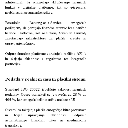
arhitekturah, ki omogočajo vključevanje finančnih 
funkcij v digitalne platforme, kot so e-trgovina, 
mobilnost in programske rešitve.
Ponudniki Banking-as-a-Service omogočajo 
podjetjem, da ponujajo finančne storitve brez bančne 
licence. Platforme, kot so Solaris, Swan in Finmid, 
zagotavljajo infrastrukturo za plačila, kredite in 
upravljanje računov.
Odprte finančne platforme združujejo različne API-je 
in olajšajo skladnost z regulativo ter integracijo 
partnerjev.
Podatki v realnem času in plačilni sistemi
Standard ISO 20022 izboljšuje kakovost finančnih 
podatkov. Obseg transakcij se je povečal za 28 % do 
405 %, kar omogoča bolj natančne analize z UI.
Sistemi za takojšnja plačila omogočajo hitro poravnavo 
in boljše upravljanje likvidnosti. Podpirajo 
avtomatizacijo finančnih tokov in mednarodne 
transakcije.