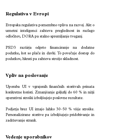
Regulativa v Evropi
Evropska regulativa pomembno vpliva na razvoj. Akt o 
umetni inteligenci zahteva preglednost in razlago 
odločitev, DORA pa stalno spremljanje tveganj.
PSD3 razširja odprto financiranje na dodatne 
podatke, kot so plače in davki. To povečuje dostop do 
podatkov, hkrati pa zahteva strožjo skladnost.
Vpliv na poslovanje
Uporaba UI v vgrajenih finančnih storitvah prinaša 
konkretne koristi. Zmanjšanje goljufij do 60 % in nižji 
operativni stroški izboljšujejo poslovne rezultate.
Podjetja brez UI imajo lahko 30–50 % višje stroške. 
Personalizirane storitve pa izboljšujejo pridobivanje in 
zadrževanje strank.
Vedenje uporabnikov