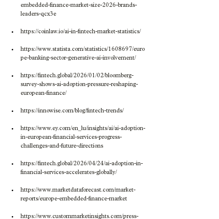
embedded-finance-market-size-2026-brands-
leaders-qcx3e
https://coinlaw.io/ai-in-fintech-market-statistics/
https://www.statista.com/statistics/1608697/euro
pe-banking-sector-generative-ai-involvement/
https://fintech.global/2026/01/02/bloomberg-
survey-shows-ai-adoption-pressure-reshaping-
european-finance/
https://innowise.com/blog/fintech-trends/
https://www.ey.com/en_lu/insights/ai/ai-adoption-
in-european-financial-services-progress-
challenges-and-future-directions
https://fintech.global/2026/04/24/ai-adoption-in-
financial-services-accelerates-globally/
https://www.marketdataforecast.com/market-
reports/europe-embedded-finance-market
https://www.custommarketinsights.com/press-