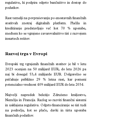
regulative, ki podpira odprto bančništvo in dostop do 
podatkov.
Rast temelji na povpraševanju po enostavnih finančnih 
storitvah znotraj digitalnih platform. Plačila in 
kreditiranje predstavljajo več kot 70 % uporabe, 
medtem ko se vgrajeno zavarovalništvo širi z razvojem 
insurtech rešitev.
Razvoj trga v Evropi
Evropski trg vgrajenih finančnih storitev je bil v letu 
2023 ocenjen na 50 milijard EUR, do leta 2026 pa 
naj bi dosegel 53,4 milijarde EUR. Dolgoročno se 
pričakuje približno 29 % letna rast, kar pomeni 
potencialno vrednost 409 milijard EUR do leta 2034.
Največji napredek beležijo Združeno kraljestvo, 
Nemčija in Francija. Razlog so razviti finančni sistemi 
in usklajena regulativa. Odprto financiranje se širi tudi 
na področja, kot so plače, davki in širša uporaba 
finančnih podatkov.