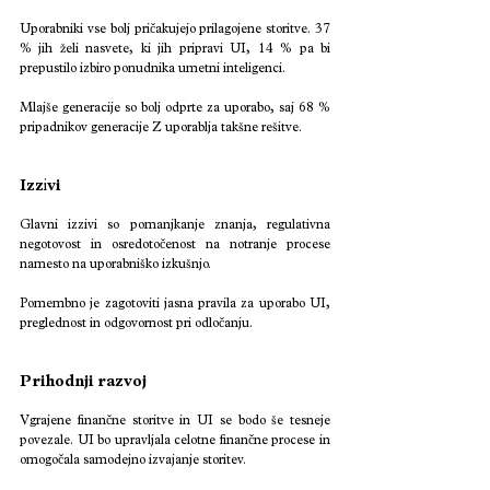
Uporabniki vse bolj pričakujejo prilagojene storitve. 37 
% jih želi nasvete, ki jih pripravi UI, 14 % pa bi 
prepustilo izbiro ponudnika umetni inteligenci.
Mlajše generacije so bolj odprte za uporabo, saj 68 % 
pripadnikov generacije Z uporablja takšne rešitve.
Izz
i
vi
Glavni izzivi so pomanjkanje znanja, regulativna 
negotovost in osredotočenost na notranje procese 
namesto na uporabniško izkušnjo.
Pomembno je zagotoviti jasna pravila za uporabo UI, 
preglednost in odgovornost pri odločanju.
Prihodnji razvoj
Vgrajene finančne storitve in UI se bodo še tesneje 
povezale. UI bo upravljala celotne finančne procese in 
omogočala samodejno izvajanje storitev.