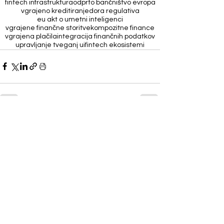
fintech infrastruktura
odprto bančništvo evropa
vgrajeno kreditiranje
dora regulativa
eu akt o umetni inteligenci
vgrajene finančne storitve
kompozitne finance
vgrajena plačila
integracija finančnih podatkov
upravljanje tveganj ui
fintech ekosistemi
Ogled vseh
Nedavne objave