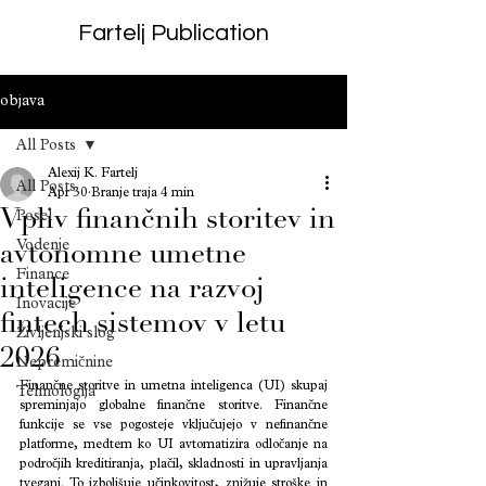
Fartelj Publication
objava
All Posts
Alexij K. Fartelj
All Posts
Apr 30
Branje traja 4 min
Vpliv finančnih storitev in
Posel
Vodenje
avtonomne umetne
Finance
inteligence na razvoj
Inovacije
fintech sistemov v letu
Življenjski slog
2026
Nepremičnine
Finančne storitve in umetna inteligenca (UI) skupaj 
Tehnologija
spreminjajo globalne finančne storitve. Finančne 
funkcije se vse pogosteje vključujejo v nefinančne 
platforme, medtem ko UI avtomatizira odločanje na 
področjih kreditiranja, plačil, skladnosti in upravljanja 
tveganj. To izboljšuje učinkovitost, znižuje stroške in 