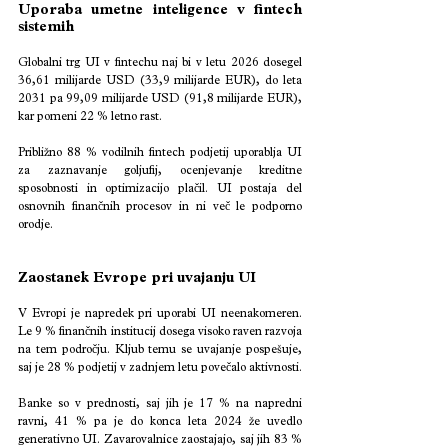
Uporaba umetne inteligence v fintech 
sistemih 
Globalni trg UI v fintechu naj bi v letu 2026 dosegel 
36,61 milijarde USD (33,9 milijarde EUR), do leta 
2031 pa 99,09 milijarde USD (91,8 milijarde EUR), 
kar pomeni 22 % letno rast.
Približno 88 % vodilnih fintech podjetij uporablja UI 
za zaznavanje goljufij, ocenjevanje kreditne 
sposobnosti in optimizacijo plačil. UI postaja del 
osnovnih finančnih procesov in ni več le podporno 
orodje.
Zaostanek Evrope pri uvajanju UI
V Evropi je napredek pri uporabi UI neenakomeren. 
Le 9 % finančnih institucij dosega visoko raven razvoja 
na tem področju. Kljub temu se uvajanje pospešuje, 
saj je 28 % podjetij v zadnjem letu povečalo aktivnosti.
Banke so v prednosti, saj jih je 17 % na napredni 
ravni, 41 % pa je do konca leta 2024 že uvedlo 
generativno UI. Zavarovalnice zaostajajo, saj jih 83 % 