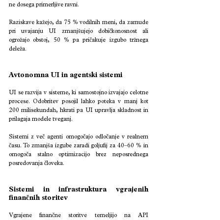
ne dosega primerljive ravni.
Raziskave kažejo, da 75 % vodilnih meni, da zamude 
pri uvajanju UI zmanjšujejo dobičkonosnost ali 
ogrožajo obstoj, 50 % pa pričakuje izgubo tržnega 
deleža.
Avtonomna UI in agentski sistemi
UI se razvija v sisteme, ki samostojno izvajajo celotne 
procese. Odobritev posojil lahko poteka v manj kot 
200 milisekundah, hkrati pa UI upravlja skladnost in 
prilagaja modele tveganj.
Sistemi z več agenti omogočajo odločanje v realnem 
času. To zmanjša izgube zaradi goljufij za 40–60 % in 
omogoča stalno optimizacijo brez neposrednega 
posredovanja človeka.
Sistemi in infrastruktura vgrajenih 
finančnih storitev
Vgrajene finančne storitve temeljijo na API 