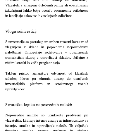
Dodatno vlogo ima tudi dostop do informacij. 
Vlagatelji z znanjem določenih panog ali operativnimi 
izkušnjami lahko bolje ocenijo posamezne priložnosti 
in izboljšajo kakovost investicijskih odločitev.
Vloga soinvesticij
Soinvesticije so postale pomemben vmesni korak med 
vlaganjem v sklade in popolnoma neposrednimi 
naložbami. Omogočajo sodelovanje v posameznih 
transakcijah skupaj z upravljavci skladov, običajno z 
nižjimi stroški in večjo preglednostjo.
Takšen pristop zmanjšuje odvisnost od klasičnih 
skladov, hkrati pa ohranja dostop do ustaljenih 
investicijskih platform in strokovnega znanja 
upravljavcev.
Strateška logika neposrednih naložb
Neposredne naložbe so učinkovite predvsem pri 
vlagateljih, ki imajo interno znanje in infrastrukturo za 
iskanje, analizo in upravljanje naložb. To vključuje 