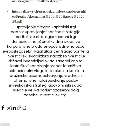
nvestingInstitutionalInvestors.pdf
https://allnews.ch/sites/default/files/ckfinder/userfil
es/Preqin_Alternatives%20in%20Europe%2020
25.pdf
upravljanje tveganj
kapitalski trgi
nadzor upravljanja
finančna strategija
portfeljske strategije
zasebni trgi
donosnost naložb
nelikvidna sredstva
korporativne prodaje
neposredne naložbe
evropski zasebni kapital
koncentracija portfelja
investicijski skladi
izbira naložb
soinvesticije
državni investicijski skladi
zasebni kapital
lastniško financiranje
prenos lastništva
institucionalni vlagatelji
alokacija kapitala
družinske pisarne
ustvarjanje vrednosti
alternativne naložbe
iskanje poslov
investicijska strategija
pokojninski skladi
srednje velika podjetja
zasebni dolg
zasebni investicijski trgi