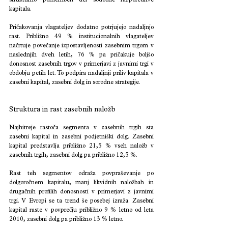
strukturno pomemben del sodobne razporeditve 
kapitala.
Pričakovanja vlagateljev dodatno potrjujejo nadaljnjo 
rast. Približno 49 % institucionalnih vlagateljev 
načrtuje povečanje izpostavljenosti zasebnim trgom v 
naslednjih dveh letih, 76 % pa pričakuje boljšo 
donosnost zasebnih trgov v primerjavi z javnimi trgi v 
obdobju petih let. To podpira nadaljnji priliv kapitala v 
zasebni kapital, zasebni dolg in sorodne strategije.
Struktura in rast zasebnih naložb
Najhitreje rastoča segmenta v zasebnih trgih sta 
zasebni kapital in zasebni podjetniški dolg. Zasebni 
kapital predstavlja približno 21,5 % vseh naložb v 
zasebnih trgih, zasebni dolg pa približno 12,5 %.
Rast teh segmentov odraža povpraševanje po 
dolgoročnem kapitalu, manj likvidnih naložbah in 
drugačnih profilih donosnosti v primerjavi z javnimi 
trgi. V Evropi se ta trend še posebej izraža. Zasebni 
kapital raste v povprečju približno 9 % letno od leta 
2010, zasebni dolg pa približno 13 % letno.