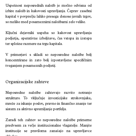
Uspešnost neposrednih naložb je močno odvisna od 
izbire naložb in kakovosti upravljanja. Čeprav zasebni 
kapital v povprečju lahko presega donose javnih trgov, 
so razlike med posameznimi naložbami zelo velike.
Ključni dejavniki uspeha so kakovost upravljanja 
podjetja, operativne izboljšave, čas vstopa in izstopa 
ter splošne razmere na trgu kapitala.
V primerjavi s skladi so neposredne naložbe bolj 
koncentrirane in zato bolj izpostavljene specifičnim 
tveganjem posameznih podjetij.
Organizacijske zahteve
Neposredne naložbe zahtevajo razvito notranjo 
strukturo. To vključuje investicijske strokovnjake, 
mreže za iskanje poslov, pravno in finančno znanje ter 
sistem za aktivno spremljanje portfelja.
Zaradi teh zahtev so neposredne naložbe primerne 
predvsem za večje institucionalne vlagatelje. Manjše 
institucije se praviloma zanašajo na upravljavce 