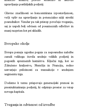
finančno analizo, pravno strukturo in aktivno 
upravljanje portfeljskih podjetij.
Glavne značilnosti so koncentrirana izpostavljenost, 
večji vpliv na upravljanje in potencialno nižji stroški 
posrednikov. Vendar pa tak pristop povečuje tveganje, 
saj je uspeh bolj odvisen od posameznih odločitev in 
manj razpršen kot pri skladih.
Evropsko okolje
Evropa ponuja ugodne pogoje za neposredne naložbe 
zaradi velikega števila srednje velikih podjetij in 
pogostih sprememb lastništva. Ključni trgi, kot so 
Združeno kraljestvo, Nemčija in Francija, redno 
ustvarjajo priložnosti za transakcije v srednjem 
segmentu trga.
Dodatno k temu prispevajo generacijski prenosi in 
prestrukturiranja podjetij, ki odpirajo prostor za vstop 
novega kapitala.
Tveganja in odvisnost od izvedbe