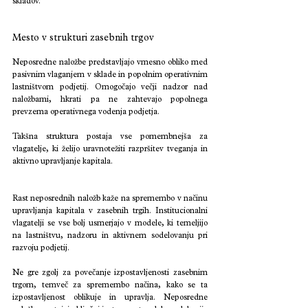
skladov.
Mesto v strukturi zasebnih trgov
Neposredne naložbe predstavljajo vmesno obliko med 
pasivnim vlaganjem v sklade in popolnim operativnim 
lastništvom podjetij. Omogočajo večji nadzor nad 
naložbami, hkrati pa ne zahtevajo popolnega 
prevzema operativnega vodenja podjetja.
Takšna struktura postaja vse pomembnejša za 
vlagatelje, ki želijo uravnotežiti razpršitev tveganja in 
aktivno upravljanje kapitala.
Rast neposrednih naložb kaže na spremembo v načinu 
upravljanja kapitala v zasebnih trgih. Institucionalni 
vlagatelji se vse bolj usmerjajo v modele, ki temeljijo 
na lastništvu, nadzoru in aktivnem sodelovanju pri 
razvoju podjetij.
Ne gre zgolj za povečanje izpostavljenosti zasebnim 
trgom, temveč za spremembo načina, kako se ta 
izpostavljenost oblikuje in upravlja. Neposredne 