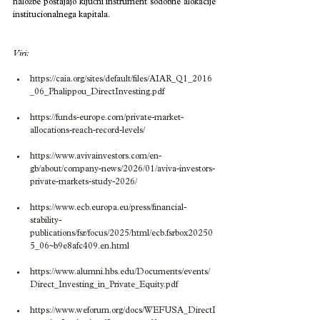
naložbe postajajo ključni instrument sodobne alokacije 
institucionalnega kapitala.
Viri: 
https://caia.org/sites/default/files/AIAR_Q1_2016
_06_Phalippou_DirectInvesting.pdf
https://funds-europe.com/private-market-
allocations-reach-record-levels/
https://www.avivainvestors.com/en-
gb/about/company-news/2026/01/aviva-investors-
private-markets-study-2026/
https://www.ecb.europa.eu/press/financial-
stability-
publications/fsr/focus/2025/html/ecb.fsrbox20250
5_06~b9e8afc409.en.html
https://www.alumni.hbs.edu/Documents/events/
Direct_Investing_in_Private_Equity.pdf
https://www.weforum.org/docs/WEFUSA_DirectI