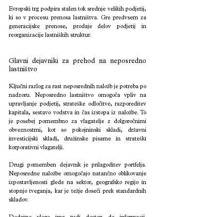
Evropski trg podpira stalen tok srednje velikih podjetij, 
ki so v procesu prenosa lastništva. Gre predvsem za 
generacijske prenose, prodaje delov podjetij in 
reorganizacije lastniških struktur.
Glavni dejavniki za prehod na neposredno 
lastništvo
Ključni razlog za rast neposrednih naložb je potreba po 
nadzoru. Neposredno lastništvo omogoča vpliv na 
upravljanje podjetij, strateške odločitve, razporeditev 
kapitala, sestavo vodstva in čas izstopa iz naložbe. To 
je posebej pomembno za vlagatelje z dolgoročnimi 
obveznostmi, kot so pokojninski skladi, državni 
investicijski skladi, družinske pisarne in strateški 
korporativni vlagatelji.
Drugi pomemben dejavnik je prilagoditev portfelja. 
Neposredne naložbe omogočajo natančno oblikovanje 
izpostavljenosti glede na sektor, geografsko regijo in 
stopnjo tveganja, kar je težje doseči prek standardnih 
skladov.