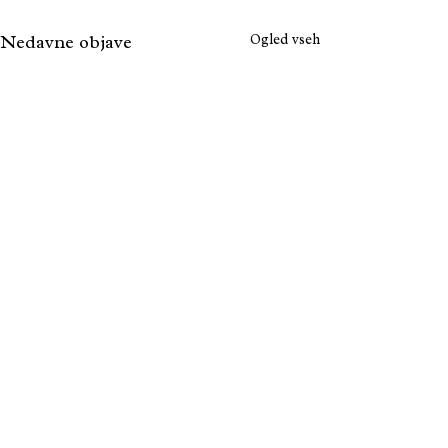
Ogled vseh
Nedavne objave
FARTELJ ENTERPRISES INVESTMENTS