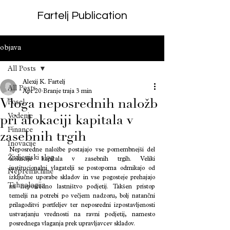
Fartelj Publication
objava
All Posts
Alexij K. Fartelj
All Posts
Apr 20
Branje traja 3 min
Vloga neposrednih naložb
Posel
Vodenje
pri alokaciji kapitala v
Finance
zasebnih trgih
Inovacije
Neposredne naložbe postajajo vse pomembnejši del 
Življenjski slog
alokacije kapitala v zasebnih trgih. Veliki 
institucionalni vlagatelji se postopoma odmikajo od 
Nepremičnine
izključne uporabe skladov in vse pogosteje prehajajo 
Tehnologija
na neposredno lastništvo podjetij. Takšen pristop 
temelji na potrebi po večjem nadzoru, bolj natančni 
prilagoditvi portfeljev ter neposredni izpostavljenosti 
ustvarjanju vrednosti na ravni podjetij, namesto 
posrednega vlaganja prek upravljavcev skladov.