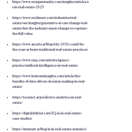
https://www.morganstanley.com/insights/articles/a
i-in-real-estate-2025​
https://www.mckinsey.com/industries/real-
estate/our-insights/generative-ai-can-change-real-
estate-but-the-industry-must-change-to-capture-
the-full-value
https://www.aicerts.ai/blog/why-2026-could-be-
the-year-ai-beats-traditional-real-estate-practices/​
https://www.reiq.com/articles/agency-
practice/artificial-intelligence-in-real-estate​
https://www.horizantinsights.com/article/the-
benefits-of-data-driven-decision-making-in-real-
estate/​
https://tezeract.ai/predictive-analytics-in-real-
estate/​
https://digitaldefynd.com/IQ/ai-in-real-estate-
case-studies/​
https://artsmart.ai/blog/ai-in-real-estate-statistics/​