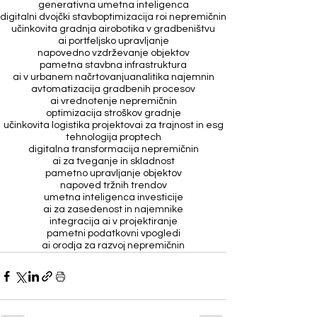
generativna umetna inteligenca
digitalni dvojčki stavb
optimizacija roi nepremičnin
učinkovita gradnja ai
robotika v gradbeništvu
ai portfeljsko upravljanje
napovedno vzdrževanje objektov
pametna stavbna infrastruktura
ai v urbanem načrtovanju
analitika najemnin
avtomatizacija gradbenih procesov
ai vrednotenje nepremičnin
optimizacija stroškov gradnje
učinkovita logistika projektov
ai za trajnost in esg
tehnologija proptech
digitalna transformacija nepremičnin
ai za tveganje in skladnost
pametno upravljanje objektov
napoved tržnih trendov
umetna inteligenca investicije
ai za zasedenost in najemnike
integracija ai v projektiranje
pametni podatkovni vpogledi
ai orodja za razvoj nepremičnin