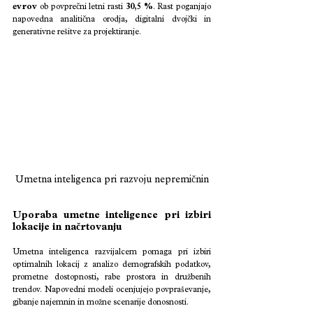
evrov
 ob povprečni letni rasti 
30,5 %
. Rast poganjajo 
napovedna analitična orodja, digitalni dvojčki in 
generativne rešitve za projektiranje.
Umetna inteligenca pri razvoju nepremičnin
Uporaba umetne inteligence pri izbiri 
lokacije in načrtovanju 
Umetna inteligenca razvijalcem pomaga pri izbiri 
optimalnih lokacij z analizo demografskih podatkov, 
prometne dostopnosti, rabe prostora in družbenih 
trendov. Napovedni modeli ocenjujejo povpraševanje, 
gibanje najemnin in možne scenarije donosnosti.