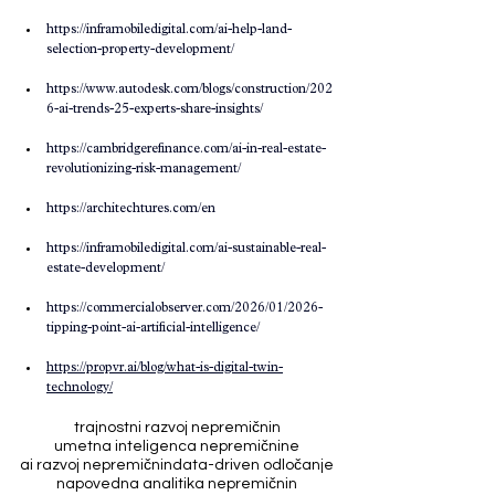
https://inframobiledigital.com/ai-help-land-
selection-property-development/​
https://www.autodesk.com/blogs/construction/202
6-ai-trends-25-experts-share-insights/​
https://cambridgerefinance.com/ai-in-real-estate-
revolutionizing-risk-management/​
https://architechtures.com/en​
https://inframobiledigital.com/ai-sustainable-real-
estate-development/​
https://commercialobserver.com/2026/01/2026-
tipping-point-ai-artificial-intelligence/​
https://propvr.ai/blog/what-is-digital-twin-
technology/
trajnostni razvoj nepremičnin
umetna inteligenca nepremičnine
ai razvoj nepremičnin
data-driven odločanje
napovedna analitika nepremičnin