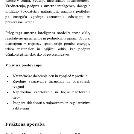
vzorce v cenah, vedenju najemnikov in zasedenosti. 
Vrednotenja, podprta z umetno inteligenco, dosegajo 
približno 95-odstotno natančnost, analitika portfeljev 
pa omogoča zgodnje zaznavanje odstopanj in 
pravočasne ukrepe.
Poleg tega umetna inteligenca modelira tržne cikle, 
regulativne spremembe in podnebna tveganja. Orodja, 
usmerjena v trajnost, optimizirajo porabo energije, 
izbiro materialov in ogljični odtis, kar podpira 
učinkovitejši in okoljsko odgovoren razvoj.
Vpliv na poslovanje:
Natančnejše določanje cen in vpogled v portfelje
Zgodnje zaznavanje finančnih in operativnih 
tveganj
Napovedno vzdrževanje in boljše načrtovanje 
virov
Podpora skladnosti s trajnostnimi in regulativnimi 
zahtevami
Praktična uporaba