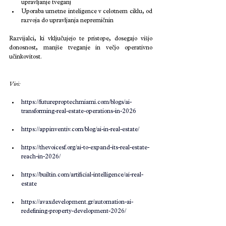
upravljanje tveganj
Uporaba umetne inteligence v celotnem ciklu, od 
razvoja do upravljanja nepremičnin
Razvijalci, ki vključujejo te pristope, dosegajo višjo 
donosnost, manjše tveganje in večjo operativno 
učinkovitost.
Viri: 
https://futureproptechmiami.com/blogs/ai-
transforming-real-estate-operations-in-2026​
https://appinventiv.com/blog/ai-in-real-estate/​
https://thevoicesf.org/ai-to-expand-its-real-estate-
reach-in-2026/​
https://builtin.com/artificial-intelligence/ai-real-
estate​
https://avaxdevelopment.gr/automation-ai-
redefining-property-development-2026/​