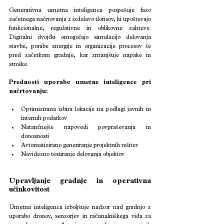
Generativna umetna inteligenca pospešuje fazo 
začetnega načrtovanja z izdelavo tlorisov, ki upoštevajo 
funkcionalne, regulativne in oblikovne zahteve. 
Digitalni dvojčki omogočajo simulacijo delovanja 
stavbe, porabe energije in organizacije procesov še 
pred začetkom gradnje, kar zmanjšuje napake in 
stroške.
Prednosti uporabe umetne inteligence pri 
načrtovanju:
Optimizirana izbira lokacije na podlagi javnih in 
internih podatkov
Natančnejše napovedi povpraševanja in 
donosnosti
Avtomatizirano generiranje projektnih rešitev
Navidezno testiranje delovanja objektov
Upravljanje gradnje in operativna 
učinkovitost
Umetna inteligenca izboljšuje nadzor nad gradnjo z 
uporabo dronov, senzorjev in računalniškega vida za 