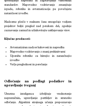
spremljanje napredka in zagotavljanje varnostnih 
standardov. Napovedno vzdrževanje zmanjšuje 
izpade, robotika in avtomatizacija pa povečujeta 
natančnost izvedbe.
Nadzorne plošče v realnem času omogočajo vodjem 
projektov boljši pregled nad potekom del, zgodnje 
zaznavanje zamud in učinkovitejše usklajevanje virov.
Ključne prednosti:
Avtomatiziran nadzor kakovosti in napredka
Napovedno vzdrževanje z manj prekinitvami
Uporaba robotike za hitrejšo in natančnejšo 
izvedbo
Večja preglednost in poročanje
Odločanje na podlagi podatkov in 
upravljanje tveganj
Umetna inteligenca izboljšuje vrednotenje 
nepremičnin, upravljanje portfeljev in strateško 
odločanje. Algoritmi strojnega učenja prepoznavajo 