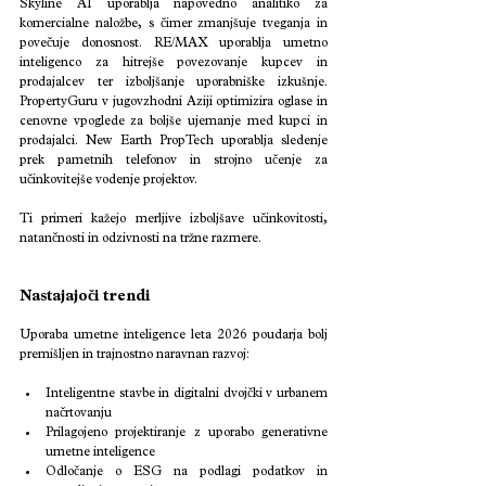
Skyline AI uporablja napovedno analitiko za 
komercialne naložbe, s čimer zmanjšuje tveganja in 
povečuje donosnost. RE/MAX uporablja umetno 
inteligenco za hitrejše povezovanje kupcev in 
prodajalcev ter izboljšanje uporabniške izkušnje. 
PropertyGuru v jugovzhodni Aziji optimizira oglase in 
cenovne vpoglede za boljše ujemanje med kupci in 
prodajalci. New Earth PropTech uporablja sledenje 
prek pametnih telefonov in strojno učenje za 
učinkovitejše vodenje projektov.
Ti primeri kažejo merljive izboljšave učinkovitosti, 
natančnosti in odzivnosti na tržne razmere.
Nastajajoči trendi
Uporaba umetne inteligence leta 2026 poudarja bolj 
premišljen in trajnostno naravnan razvoj:
Inteligentne stavbe in digitalni dvojčki v urbanem 
načrtovanju
Prilagojeno projektiranje z uporabo generativne 
umetne inteligence
Odločanje o ESG na podlagi podatkov in 