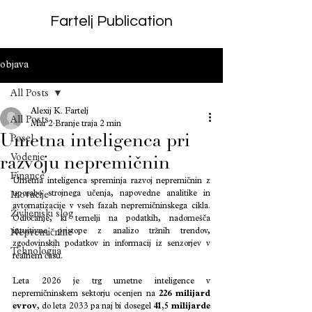
Fartelj Publication
objava
All Posts
Alexij K. Fartelj
All Posts
Mar 2
Branje traja 2 min
Umetna inteligenca pri
Posel
Vodenje
razvoju nepremičnin
Finance
Umetna inteligenca spreminja razvoj nepremičnin z 
uporabo strojnega učenja, napovedne analitike in 
Inovacije
avtomatizacije v vseh fazah nepremičninskega cikla. 
Življenjski slog
Odločanje, ki temelji na podatkih, nadomešča 
intuitivne pristope z analizo tržnih trendov, 
Nepremičnine
zgodovinskih podatkov in informacij iz senzorjev v 
Tehnologija
realnem času.
Leta 2026 je trg umetne inteligence v 
nepremičninskem sektorju ocenjen na 
226 milijard 
evrov
, do leta 2033 pa naj bi dosegel 
41,5 milijarde 