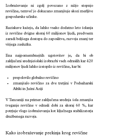
Izobraževanje ni zgolj povezano z nižjo stopnjo 
revščine, temveč jo dokazano zmanjšuje skozi merljive 
gospodarske učinke.
Raziskave kažejo, da lahko vsako dodatno leto šolanja 
iz revščine dvigne skoraj 60 milijonov ljudi, predvsem 
zaradi boljšega dostopa do zaposlitve, razvoja znanj ter 
višjega zaslužka.
Ena najpomembnejših ugotovitev je, da bi ob 
zaključeni srednješolski izobrazbi vseh odraslih kar 420 
milijonov ljudi lahko izstopilo iz revščine, kar bi:
prepolovilo globalno revščino
zmanjšalo revščino za dve tretjini v Podsaharski 
Afriki in Južni Aziji
V Tanzaniji na primer zaključena srednja šola zmanjša 
tveganje revščine v odrasli dobi za skoraj 60 %, kar 
potrjuje vlogo izobraževanja kot ključnega stabilizatorja 
družbenega razvoja.
Kako izobraževanje prekinja krog revščine