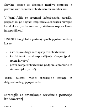
Številne države že dosegajo merljive rezultate z 
pravilno usmerjenimi izobraževalnimi investicijami.
V Južni Afriki so programi izobraževanja odraslih, 
prepoznani po nagradi Impumelelo, izboljšali razvojne 
kazalnike s poudarkom na praktičnem usposabljanju 
in zaposljivosti.
UNESCO in globalni partnerji spodbujajo tudi rešitve, 
kot so:
zamenjave dolga za vlaganja v izobraževanje
kombinirani modeli usposabljanja učiteljev (preko 
spleta in v živo)
povezovanje izobraževalne podpore s prehrano in 
stanovanjsko pomočjo
Takšni celostni modeli izboljšujejo zdravje in 
dolgoročno dvigujejo prihodke.
Strategije za zmanjšanje revščine s pomočjo 
izobraževanj 