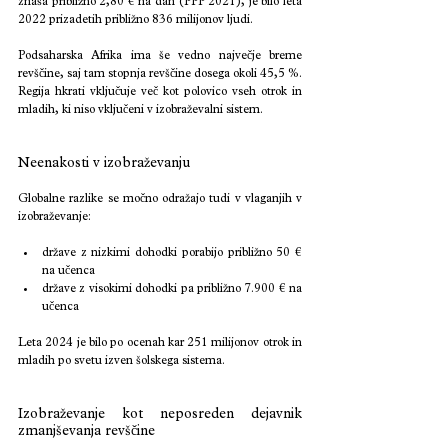
znaša približno 2,80 € na dan (PPP 2021), je bilo leta 
2022 prizadetih približno 836 milijonov ljudi.
Podsaharska Afrika ima še vedno največje breme 
revščine, saj tam stopnja revščine dosega okoli 45,5 %. 
Regija hkrati vključuje več kot polovico vseh otrok in 
mladih, ki niso vključeni v izobraževalni sistem.
Neenakosti v izobraževanju
Globalne razlike se močno odražajo tudi v vlaganjih v 
izobraževanje:
države z nizkimi dohodki porabijo približno 50 € 
na učenca
države z visokimi dohodki pa približno 7.900 € na 
učenca
Leta 2024 je bilo po ocenah kar 251 milijonov otrok in 
mladih po svetu izven šolskega sistema.
Izobraževanje kot neposreden dejavnik 
zmanjševanja revščine