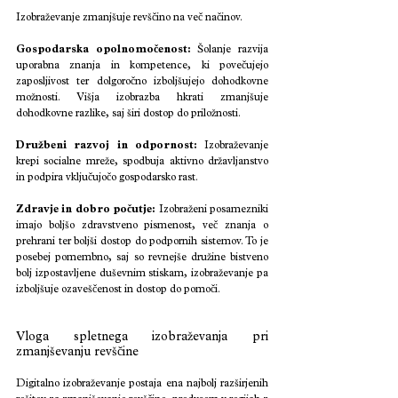
Izobraževanje zmanjšuje revščino na več načinov.
Gospodarska opolnomočenost:
 Šolanje razvija 
uporabna znanja in kompetence, ki povečujejo 
zaposljivost ter dolgoročno izboljšujejo dohodkovne 
možnosti. Višja izobrazba hkrati zmanjšuje 
dohodkovne razlike, saj širi dostop do priložnosti.
Družbeni razvoj in odpornost:
 Izobraževanje 
krepi socialne mreže, spodbuja aktivno državljanstvo 
in podpira vključujočo gospodarsko rast.
Zdravje in dobro počutje:
 Izobraženi posamezniki 
imajo boljšo zdravstveno pismenost, več znanja o 
prehrani ter boljši dostop do podpornih sistemov. To je 
posebej pomembno, saj so revnejše družine bistveno 
bolj izpostavljene duševnim stiskam, izobraževanje pa 
izboljšuje ozaveščenost in dostop do pomoči.
Vloga spletnega izobraževanja pri 
zmanjševanju revščine
Digitalno izobraževanje postaja ena najbolj razširjenih 