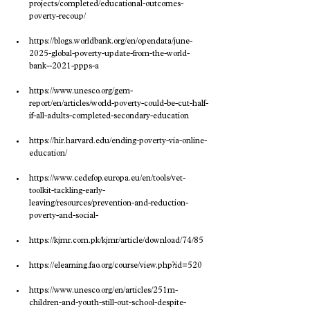
projects/completed/educational-outcomes-
poverty-recoup/
https://blogs.worldbank.org/en/opendata/june-
2025-global-poverty-update-from-the-world-
bank--2021-ppps-a
https://www.unesco.org/gem-
report/en/articles/world-poverty-could-be-cut-half-
if-all-adults-completed-secondary-education
https://hir.harvard.edu/ending-poverty-via-online-
education/
https://www.cedefop.europa.eu/en/tools/vet-
toolkit-tackling-early-
leaving/resources/prevention-and-reduction-
poverty-and-social-
https://kjmr.com.pk/kjmr/article/download/74/85
https://elearning.fao.org/course/view.php?id=520
https://www.unesco.org/en/articles/251m-
children-and-youth-still-out-school-despite-