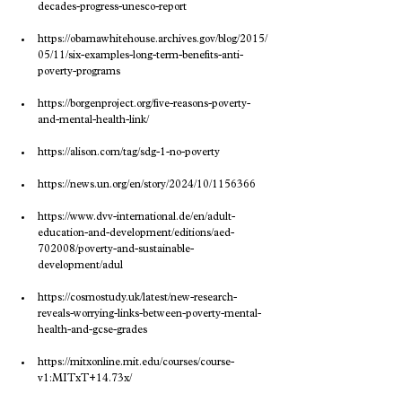
decades-progress-unesco-report
https://obamawhitehouse.archives.gov/blog/2015/
05/11/six-examples-long-term-benefits-anti-
poverty-programs
https://borgenproject.org/five-reasons-poverty-
and-mental-health-link/
https://alison.com/tag/sdg-1-no-poverty
https://news.un.org/en/story/2024/10/1156366
https://www.dvv-international.de/en/adult-
education-and-development/editions/aed-
702008/poverty-and-sustainable-
development/adul
https://cosmostudy.uk/latest/new-research-
reveals-worrying-links-between-poverty-mental-
health-and-gcse-grades
https://mitxonline.mit.edu/courses/course-
v1:MITxT+14.73x/