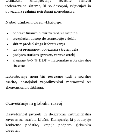
Učinkovito zmanjševanje revščine zahteva 
izobraževalne sisteme, ki so dostopni, vključujoči in 
povezani z realnimi potrebami gospodarstva.
Najbolj učinkoviti ukrepi vključujejo:
odpravo finančnih ovir za ranljive skupine
brezplačen dostop do tehnologije v šolah
širitev predšolskega izobraževanja
razvoj programov, povezanih s trgom dela
podporo staršem (prevoz, varstvo otrok)
vlaganje 4–6 % BDP v nacionalne izobraževalne 
sisteme
Izobraževanje mora biti povezano tudi s socialno 
zaščito, dostojnimi zaposlitvenimi možnostmi ter 
ekonomskimi politikami.
Ozaveščanje in globalni razvoj 
Ozaveščenost javnosti in dolgoročna institucionalna 
zavezanost ostajata ključni. Kampanje, ki poudarjajo 
konkretne podatke, krepijo podporo globalnim 
ukrepom.