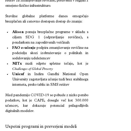
rešitev za zmanjševanje revščine, predvsem v regijah z 
omejeno fizično infrastrukturo.
Številne globalne platforme danes omogočajo 
brezplačen ali cenovno dostopen dostop do znanja:
Alison
 ponuja brezplačne programe v skladu s 
ciljem SDG 1 (odpravljanje revščine), s 
poudarkom na zaposlitvenih veščinah
FAO e-učenje
 podpira zmanjševanje revščine na 
podeželju skozi izobraževanje o politikah in 
sodelovanju udeležencev
MITx
 nudi odprte spletne tečaje, kot je 
Challenges of Global Poverty
Unicaf
 in Indira Gandhi National Open 
University zagotavljata učenje tudi brez stabilnega 
interneta, preko tablic in SMS rešitev
Med pandemijo COVID-19 so pobude z nizko porabo 
podatkov, kot je CAPE, dosegle več kot 300.000 
učencev, kar dokazuje potencial prilagodljivih 
digitalnih modelov.
Uspešni programi in preverjeni modeli