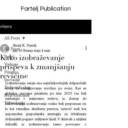
Fartelj Publication
objava
All Posts
Alexij K. Fartelj
All Posts
Jan 30
Branje traja 4 min
Kako izobraževanje
Posel
Vodenje
prispeva k zmanjšanju
Finance
revščine
Inovacije
Izobraževanje ostaja eno najučinkovitejših dolgoročnih 
Življenjski slog
orodij za zmanjševanje revščine po svetu. Ker se 
globalne razvojne prioritete po letu 2025 vse bolj 
Nepremičnine
usmerjajo v trajnostne rešitve, je dostop do 
Tehnologija
kakovostnega izobraževanja vedno bolj prepoznan ne 
le kot temeljna družbena pravica, temveč tudi kot 
neposredna gospodarska strategija za izboljšanje 
življenjskih pogojev milijonov ljudi. V državah z nižjimi 
dohodki je izobraževanje tesno povezano z 