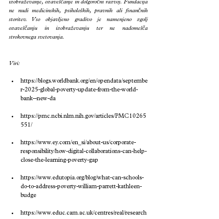
izobraževanje, ozaveščanje in dolgoročni razvoj. Fundacija 
ne nudi medicinskih, psiholoških, pravnih ali finančnih 
storitev. Vso objavljeno gradivo je namenjeno zgolj 
ozaveščanju in izobraževanju ter ne nadomešča 
strokovnega svetovanja.
Viri:
https://blogs.worldbank.org/en/opendata/septembe
r-2025-global-poverty-update-from-the-world-
bank--new-da
https://pmc.ncbi.nlm.nih.gov/articles/PMC10265
551/
https://www.ey.com/en_si/about-us/corporate-
responsibility/how-digital-collaborations-can-help-
close-the-learning-poverty-gap
https://www.edutopia.org/blog/what-can-schools-
do-to-address-poverty-william-parrett-kathleen-
budge
https://www.educ.cam.ac.uk/centres/real/research