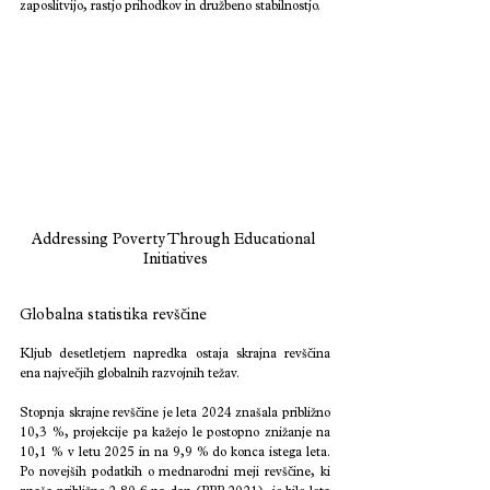
zaposlitvijo, rastjo prihodkov in družbeno stabilnostjo.
Addressing Poverty Through Educational 
Initiatives
Globalna statistika revščine
Kljub desetletjem napredka ostaja skrajna revščina 
ena največjih globalnih razvojnih težav.
Stopnja skrajne revščine je leta 2024 znašala približno 
10,3 %, projekcije pa kažejo le postopno znižanje na 
10,1 % v letu 2025 in na 9,9 % do konca istega leta. 
Po novejših podatkih o mednarodni meji revščine, ki 