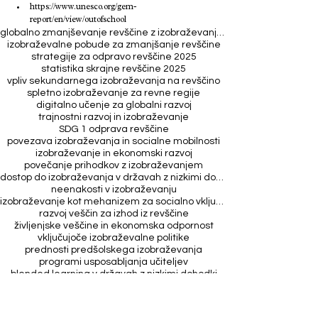
https://www.unesco.org/gem-
report/en/view/outofschool
globalno zmanjševanje revščine z izobraževanjem
izobraževalne pobude za zmanjšanje revščine
strategije za odpravo revščine 2025
statistika skrajne revščine 2025
vpliv sekundarnega izobraževanja na revščino
spletno izobraževanje za revne regije
digitalno učenje za globalni razvoj
trajnostni razvoj in izobraževanje
SDG 1 odprava revščine
povezava izobraževanja in socialne mobilnosti
izobraževanje in ekonomski razvoj
povečanje prihodkov z izobraževanjem
dostop do izobraževanja v državah z nizkimi dohodki
neenakosti v izobraževanju
izobraževanje kot mehanizem za socialno vključevanje
razvoj veščin za izhod iz revščine
življenjske veščine in ekonomska odpornost
vključujoče izobraževalne politike
prednosti predšolskega izobraževanja
programi usposabljanja učiteljev
blended learning v državah z nizkimi dohodki
digitalne platforme za učenje brez interneta
izobraževanje in duševno zdravje revnih skupin
povečanje zaposljivosti z izobraževanjem