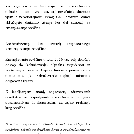
Za organizacije in fundacije imajo izobraževalne 
pobude dodatno vrednost, saj povečujejo družbeni 
vpliv in verodostojnost. Mnogi CSR programi danes 
vključujejo digitalno učenje kot del strategij za 
zmanjševanje revščine.
Izobraževanje kot temelj trajnostnega 
zmanjševanja revščine
Zmanjševanje revščine v letu 2026 vse bolj določajo 
dostop do izobraževanja, digitalna vključenost in 
vseživljenjsko učenje. Čeprav finančna pomoč ostaja 
pomembna, je izobraževanje najbolj trajnostna 
dolgoročna rešitev.
Z izboljšanjem znanj, odpornosti, zdravstvenih 
rezultatov in zaposljivosti izobraževanje omogoča 
posameznikom in skupnostim, da trajno prekinejo 
krog revščine.
Omejitev odgovornosti: Fartelj Foundation deluje kot 
neodvisna pobuda za družbeno korist z osredotočenostjo na 