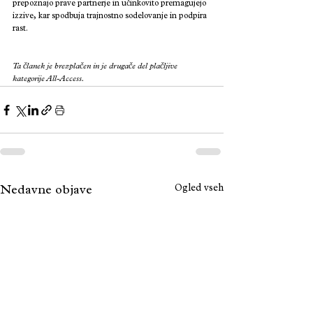
prepoznajo prave partnerje in učinkovito premagujejo 
izzive, kar spodbuja trajnostno sodelovanje in podpira 
rast.
Ta članek je brezplačen in je drugače del plačljive 
kategorije All-Access.
Ogled vseh
Nedavne objave