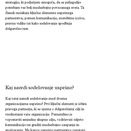
strategijo, ki podjetjem omogoča, da se prilagodijo 
potrebam vse bolj medsebojno povezanega sveta. Ta 
članek raziskuje ključne elemente uspešnega 
partnerstva, pomen komunikacije, morebitne izzive, 
pravne vidike ter kako sodelovanje spodbuja 
dolgoročno rast.
Kaj naredi sodelovanje uspešno?
Kaj torej naredi sodelovanje med dvema 
organizacijama uspešno? Prvi ključni element je izbira 
pravega partnerja, ki se ujema z dolgoročnimi cilji in 
vrednotami vaše organizacije. Pomembno je 
vzpostaviti smiselne skupne cilje, vzdrževati odprto 
komunikacijo ter graditi medsebojno zaupanje in 
spoštovanje. Na koncu uspešno partnerstvo zagotovi, 