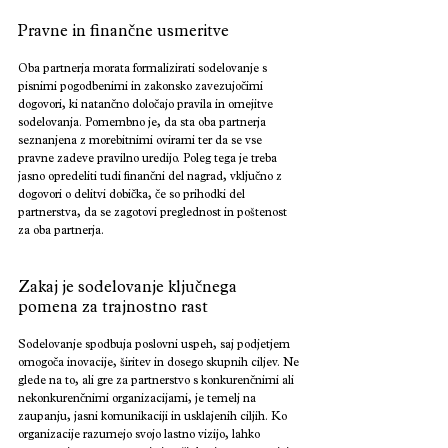
Pravne in finančne usmeritve
Oba partnerja morata formalizirati sodelovanje s 
pisnimi pogodbenimi in zakonsko zavezujočimi 
dogovori, ki natančno določajo pravila in omejitve 
sodelovanja. Pomembno je, da sta oba partnerja 
seznanjena z morebitnimi ovirami ter da se vse 
pravne zadeve pravilno uredijo. Poleg tega je treba 
jasno opredeliti tudi finančni del nagrad, vključno z 
dogovori o delitvi dobička, če so prihodki del 
partnerstva, da se zagotovi preglednost in poštenost 
za oba partnerja.
Zakaj je sodelovanje ključnega 
pomena za trajnostno rast
Sodelovanje spodbuja poslovni uspeh, saj podjetjem 
omogoča inovacije, širitev in dosego skupnih ciljev. Ne 
glede na to, ali gre za partnerstvo s konkurenčnimi ali 
nekonkurenčnimi organizacijami, je temelj na 
zaupanju, jasni komunikaciji in usklajenih ciljih. Ko 
organizacije razumejo svojo lastno vizijo, lahko 