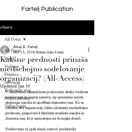
Fartelj Publication
objava
All Posts
Alexij K. Fartelj
All Posts
Nov 11, 2024
Branje traja 4 min
Kakšne prednosti prinaša
Posel
Vodenje
medsebojno sodelovanje
Finance
organizacij? (All-Access)
Inovacije
Updated:
Jan 30
Življenjski slog
V današnjem dinamičnem poslovnem okolju vrednost 
sodelovanja še naprej narašča, saj spreminja načela 
Nepremičnine
skupnega uspeha in spodbuja trajnostno rast. Ko se 
Tehnologija
združita dve organizaciji, lahko izkoristita medsebojne 
prednosti, prispevata k ključnim merilom uspeha in 
dosežeta rast, ki je samostojno ne bi mogla doseči.
Sodelovanje ni zgolj trend, temveč predstavlja 