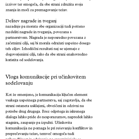
izzivov ter omogoča, da obe strani združita svoja 
znanja in moči za premagovanje težav.
Delitev nagrade in tveganj
nazadnje pa morata obe organizaciji tudi pošteno 
razdeliti nagrade in tveganja, povezana s 
partnerstvom. Nagrada je neposredno povezana z 
začetnimi cilji, saj bi morala odražati uspešno dosego 
teh ciljev. Izhodiščni rezultati naj se ujemajo z 
dogovorjenimi cilji, tako da obe strani enakovredno 
koristita od sodelovanja.
Vloga komunikacije pri učinkovitem 
sodelovanju 
Kot že omenjeno, je komunikacija ključen element 
vsakega uspešnega partnerstva, saj zagotavlja, da obe 
strani ostaneta usklajeni, obveščeni in odzivni na 
potrebe drug drugega. Brez odprtega in iskrenega 
dialoga lahko pride do nesporazumov, napredek lahko 
stagnira, zaupanje pa izpuhti. Učinkovita 
komunikacija ne pomaga le pri reševanju konfliktov in 
preprečevanju težav, temveč omogoča tudi 