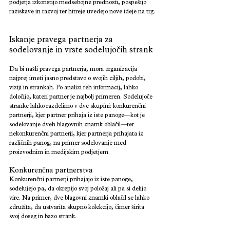
podjetja izkoristijo medsebojne prednosti, pospešijo 
raziskave in razvoj ter hitreje uvedejo nove ideje na trg.
Iskanje pravega partnerja za 
sodelovanje in vrste sodelujočih strank
Da bi našli pravega partnerja, mora organizacija 
najprej imeti jasno predstavo o svojih ciljih, podobi, 
viziji in strankah. Po analizi teh informacij, lahko 
določijo, kateri partner je najbolj primeren. Sodelujoče 
stranke lahko razdelimo v dve skupini: konkurenčni 
partnerji, kjer partner prihaja iz iste panoge—kot je 
sodelovanje dveh blagovnih znamk oblačil—ter 
nekonkurenčni partnerji, kjer partnerja prihajata iz 
različnih panog, na primer sodelovanje med 
proizvodnim in medijskim podjetjem.
Konkurenčna partnerstva
Konkurenčni partnerji prihajajo iz iste panoge, 
sodelujejo pa, da okrepijo svoj položaj ali pa si delijo 
vire. Na primer, dve blagovni znamki oblačil se lahko 
združita, da ustvarita skupno kolekcijo, čimer širita 
svoj doseg in bazo strank.