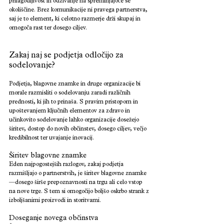
prilagodljivost in odzivanje na spreminjajoče se 
okoliščine. Brez komunikacije ni pravega partnerstva, 
saj je to element, ki celotno razmerje drži skupaj in 
omogoča rast ter dosego ciljev.
Zakaj naj se podjetja odločijo za 
sodelovanje?
Podjetja, blagovne znamke in druge organizacije bi 
morale razmisliti o sodelovanju zaradi različnih 
prednosti, ki jih to prinaša. S pravim pristopom in 
upoštevanjem ključnih elementov za zdravo in 
učinkovito sodelovanje lahko organizacije dosežejo 
širitev, dostop do novih občinstev, dosego ciljev, večjo 
kredibilnost ter uvajanje inovacij.
Širitev blagovne znamke
Eden najpogostejših razlogov, zakaj podjetja 
razmišljajo o partnerstvih, je širitev blagovne znamke
—dosego širše prepoznavnosti na trgu ali celo vstop 
na nove trge. S tem si omogočijo boljšo oskrbo strank z 
izboljšanimi proizvodi in storitvami.
Doseganje novega občinstva