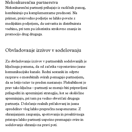
Nekonkurenčna partnerstva
Nekonkurenčni partnerji prihajajo iz različnih panog, 
kombinirajo pa komplementarne prednosti. Na 
primer, proizvodno podjetje se lahko poveže z 
medijskim podjetjem, da ustvarita in distribuirata 
vsebino, pri tem pa izkoristita strokovno znanje in 
promocijo drug drugega.
Obvladovanje izzivov v sodelovanju 
Za obvladovanje izzivov v partnerskih sodelovanjih je 
ključnega pomena, da od začetka vzpostavimo jasne 
komunikacijske kanale. Redni sestanki in odprte 
razprave o morebitnih ovirah pomagajo partnerjem, 
da se lotijo težav še preden nastanejo. Fleksibilnost je 
prav tako ključna—partnerji se morajo biti pripravljeni 
prilagoditi in spreminjati strategije, kot se okoliščine 
spreminjajo, pri tem pa vedno obveščati drugega 
partnerja. Določanje realnih pričakovanj in jasna 
opredelitev vlog lahko preprečita nesporazume. Z 
ohranjanjem zaupanja, spoštovanja in proaktivnega 
pristopa lahko partnerji uspešno premagajo ovire in 
sodelovanje ohranijo na pravi poti.