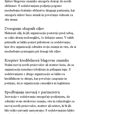
Širitev blagovne znamke omogoča dostop do novih 
občinstev. S sodelovanjem podjetja pogosto 
medsebojno koristijo občinstvu drugega partnerja, kar 
omogoča širitev baze strank in povečanje vidnosti za 
obe strani.
Doseganje skupnih ciljev
Nekateri cilji, ki jih organizacije postavijo pred seboj, 
se zdijo skoraj nedosegljivi, če delujejo same. V takih 
primerih se lahko pojavi priložnost za sodelovanje, 
kjer dve organizaciji združita svoja znanja in vire, da si 
medsebojno pomagata pri dosegi teh ciljev.
Krepitev kredibilnosti blagovne znamke
Stalni razvoj novih proizvodov ali storitev kaže, da se 
organizacija nenehno izboljšuje in prilagaja trgu. S 
sodelovanjem z drugo organizacijo se lahko ta 
kredibilnost še okrepi, kar povečuje zaupanje in 
potrjuje, da je organizacija zanesljiva in legitimna.
Spodbujanje inovacij v partnerstvu
Inovacije v sodelovanju omogočajo podjetjem, da 
združijo svoje strokovno znanje, vire in tehnologijo za 
razvoj novih proizvodov, storitev ali rešitev, ki bi jih 
bilo težko ustvariti samostojno. S sodelovanjem lahko 