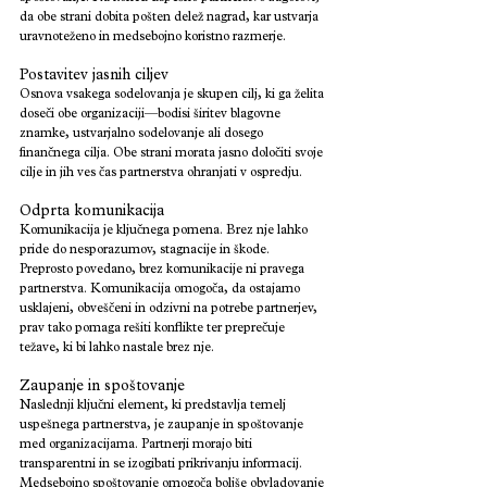
da obe strani dobita pošten delež nagrad, kar ustvarja 
uravnoteženo in medsebojno koristno razmerje.
Postavitev jasnih ciljev
Osnova vsakega sodelovanja je skupen cilj, ki ga želita 
doseči obe organizaciji—bodisi širitev blagovne 
znamke, ustvarjalno sodelovanje ali dosego 
finančnega cilja. Obe strani morata jasno določiti svoje 
cilje in jih ves čas partnerstva ohranjati v ospredju.
Odprta komunikacija
Komunikacija je ključnega pomena. Brez nje lahko 
pride do nesporazumov, stagnacije in škode. 
Preprosto povedano, brez komunikacije ni pravega 
partnerstva. Komunikacija omogoča, da ostajamo 
usklajeni, obveščeni in odzivni na potrebe partnerjev, 
prav tako pomaga rešiti konflikte ter preprečuje 
težave, ki bi lahko nastale brez nje.
Zaupanje in spoštovanje
Naslednji ključni element, ki predstavlja temelj 
uspešnega partnerstva, je zaupanje in spoštovanje 
med organizacijama. Partnerji morajo biti 
transparentni in se izogibati prikrivanju informacij. 
Medsebojno spoštovanje omogoča boljše obvladovanje 